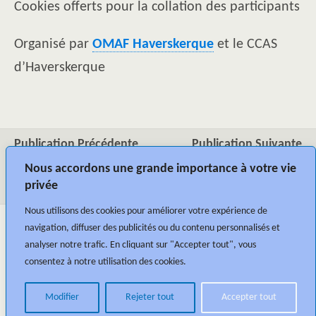
Cookies offerts pour la collation des participants
Organisé par
OMAF Haverskerque
et le CCAS
d’Haverskerque
Publication Précédente
Publication Suivante
Spectacle FUSION 3 Par
"Sur Un Air D'intervilles"
Nous accordons une grande importance à votre vie
Dance Lab
privée
Nous utilisons des cookies pour améliorer votre expérience de
navigation, diffuser des publicités ou du contenu personnalisés et
analyser notre trafic. En cliquant sur "Accepter tout", vous
consentez à notre utilisation des cookies.
Modifier
Rejeter tout
Accepter tout
Retour au début