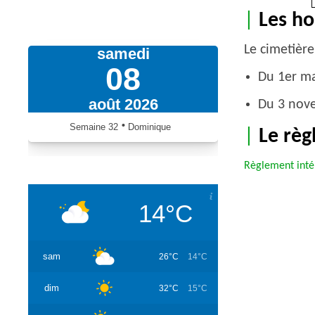
|
Les ho
Le cimetière
samedi
08
Du 1er ma
août 2026
Du 3 nove
•
Semaine
32
Dominique
|
Le rè
iCalendrier.fr
Règlement inté
14°C
sam
26°C
14°C
dim
32°C
15°C