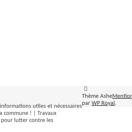
Thème Ashe
Mention
par
WP Royal
.
informations utiles et nécessaires
 la commune ! | Travaux
pour lutter contre les