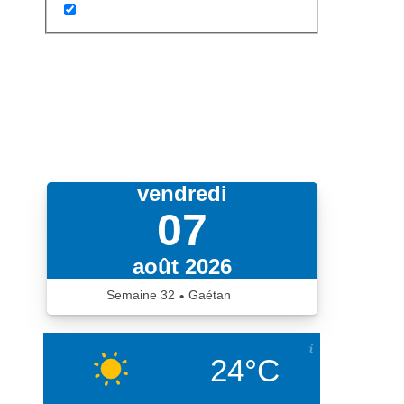
vendredi
07
août 2026
Semaine
32
Gaétan
•
iCalendrier.fr
24°C