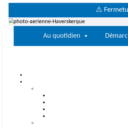
⚠️ Fermeture e
Au quotidien
Démarc