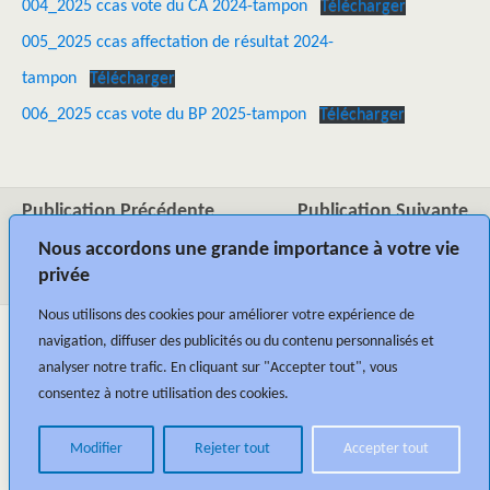
004_2025 ccas vote du CA 2024-tampon
Télécharger
005_2025 ccas affectation de résultat 2024-
tampon
Télécharger
006_2025 ccas vote du BP 2025-tampon
Télécharger
Publication Précédente
Publication Suivante
Conseil Municipal Du 13
Conseil Municipal Du 14
Nous accordons une grande importance à votre vie
Avril 2025
Juin 2025
privée
Nous utilisons des cookies pour améliorer votre expérience de
navigation, diffuser des publicités ou du contenu personnalisés et
analyser notre trafic. En cliquant sur "Accepter tout", vous
consentez à notre utilisation des cookies.
Modifier
Rejeter tout
Accepter tout
Retour au début