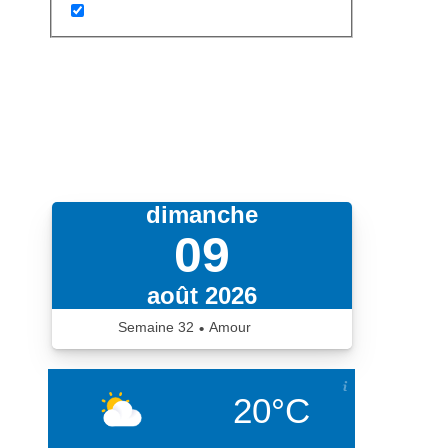
dimanche
09
août 2026
Semaine
32
Amour
•
iCalendrier.fr
20°C