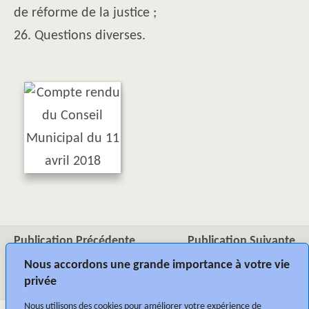
de réforme de la justice ;
26. Questions diverses.
Publication Précédente
Publication Suivante
Conseil Municipal Du 25
Conseil Municipal Du 16
Nous accordons une grande importance à votre vie
Janvier 2018
Mai 2018
privée
Nous utilisons des cookies pour améliorer votre expérience de