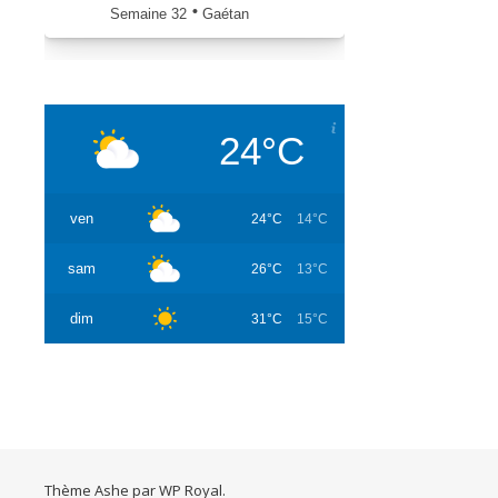
•
Semaine
32
Gaétan
iCalendrier.fr
24°C
ven
24°C
14°C
sam
26°C
13°C
dim
31°C
15°C
Thème Ashe par
WP Royal
.